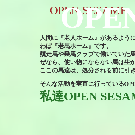
OPEN
OPEN SES
人間に『老人ホーム』があるよう
わば『老馬ホーム』です。
競走馬や乗馬クラブで働いていた
ぜなら、使い物にならない馬は生
ここの馬達は、処分される前に引
そんな活動を実直に行っている
OP
私達OPEN SESA