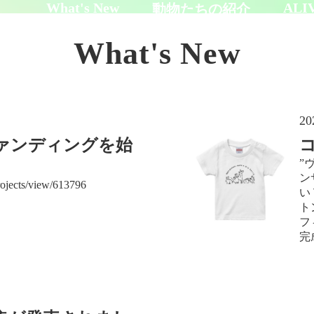
What's New
ALI
動物たちの紹介
会員
は
What's New
20
ァンディングを始
コ
”
ン
projects/view/613796
い
ト
フ
完