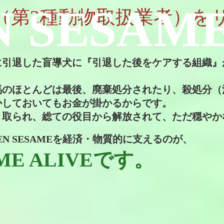
 SESAME
AME （第2種動物取扱業者）
に引退した盲導犬に『引退した後をケアする組織』
馬のほとんどは最後、廃棄処分されたり、殺処分（
かしておいてもお金が掛かるからです。
き取られ、総ての役目から解放されて、ただ穏やか
EN SESAME
を経済・物質的に支えるのが、
ME ALIVEです。