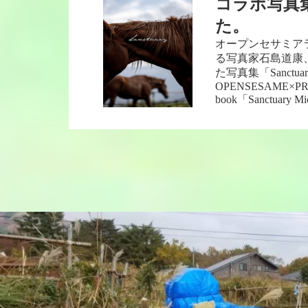
コラボ写真
た。
オープンセサミア
る写真家石島道康
た写真集「Sanct
OPENSESAME×PRI
book「Sanctuary M